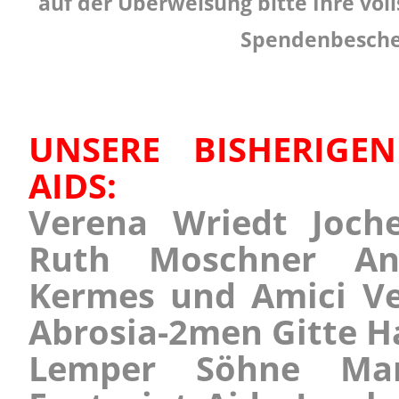
auf der Überweisung bitte Ihre voll
Spendenbesche
UNSERE BISHERIGE
AIDS:
Verena Wriedt Joch
Ruth Moschner An
Kermes und Amici Ve
Abrosia-2men Gitte H
Lemper Söhne Man