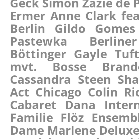
Geck Simon Zazie de
Ermer Anne Clark fea
Berlin Gildo Gome
Pastewka Berline
Böttinger Gayle Tuf
mvt. Bosse
Brando
Cassandra Steen Sha
Act Chicago Colin R
Cabaret Dana Inter
Familie Flöz Ensemb
Dame Marlene Deluxe 